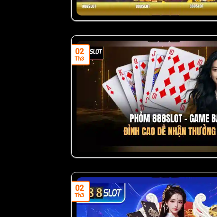
để tăng cường độ bảo mật cho tài khoản trên 888slot.
02
Th3
02
Th3