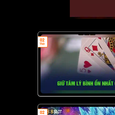
02
Th3
02