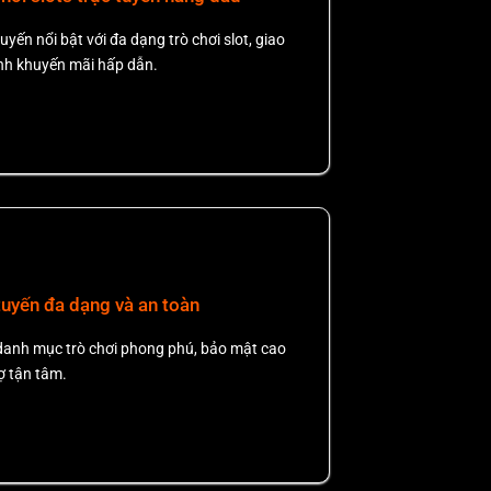
tuyến nổi bật với đa dạng trò chơi slot, giao
ình khuyến mãi hấp dẫn.
 tuyến đa dạng và an toàn
 danh mục trò chơi phong phú, bảo mật cao
bản và an toàn để
lay lai mat khau
một cách đúng đắn trên
ợ tận tâm.
 cẩn trọng.
n kết gửi từ email hoặc tin nhắn, hãy nhấp để bắt đầu quy