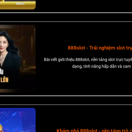
888slot - Trải nghiệm slot trự
Bài viết giới thiệu 888slot, nền tảng slot trực tu
dạng, tính năng hấp dẫn và cam 
Khám phá 888slot - nền tảng trò c