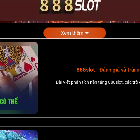
Xem thêm
888slot - Đánh giá và trải
Bài viết phân tích nền tảng 888slot, các trò